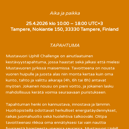
Aika ja paikka
25.4.2026 klo 10.00 – 18.00 UTC+3
Tampere, Nokiantie 150, 33330 Tampere, Finland
TAPAHTUMA
Mustavuori Uphill Challenge on ainutlaatuinen 
kestävyystapahtuma, jossa haastat sekä jalkasi että mielesi 
Mustavuoren jyrkissä maisemissa. Tavoitteena on nousta 
vuoren huipulle ja juosta alas niin monta kertaa kuin oma 
kunto, tahto ja valittu aikaraja (4h, 6h tai 8h) antavat 
myöten. Jokainen nousu on pieni voitto, ja jokainen lasku 
mahdollisuus kerätä voimia seuraavaan puristukseen.
Tapahtuman henki on kannustava, innostava ja lämmin. 
Huoltopisteillä odottavat herkulliset energiatäydennykset, 
raikas juomahuolto sekä huolehtiva talkooväki. Olitpa 
tavoitteenasi rikkoa oma ennätyksesi tai vain nauttia 
fyysisestä haasteesta upeassa seurassa, Mustavuori Uphill 