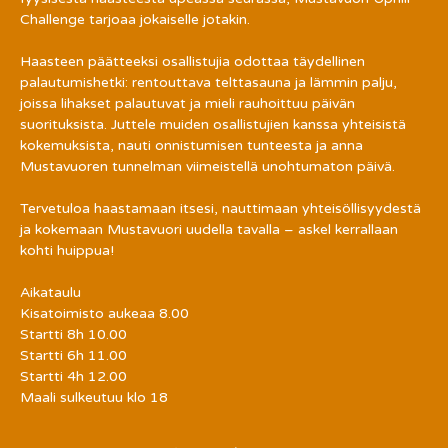
Challenge tarjoaa jokaiselle jotakin.
Haasteen päätteeksi osallistujia odottaa täydellinen 
palautumishetki: rentouttava telttasauna ja lämmin palju, 
joissa lihakset palautuvat ja mieli rauhoittuu päivän 
suorituksista. Juttele muiden osallistujien kanssa yhteisistä 
kokemuksista, nauti onnistumisen tunteesta ja anna 
Mustavuoren tunnelman viimeistellä unohtumaton päivä.
Tervetuloa haastamaan itsesi, nauttimaan yhteisöllisyydestä 
ja kokemaan Mustavuori uudella tavalla – askel kerrallaan 
kohti huippua!
Aikataulu
Kisatoimisto aukeaa 8.00
Startti 8h 10.00
Startti 6h 11.00
Startti 4h 12.00
Maali sulkeutuu klo 18