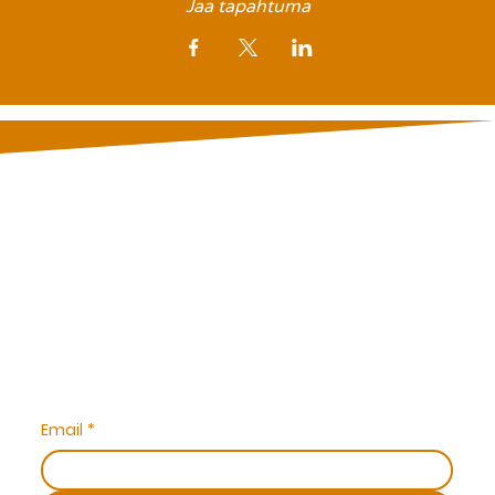
Jaa tapahtuma
TILAA UUTISKIRJE JA KUULE ENSIMMÄISENÄ MEIDÄN
UUTISISTA
Email
*