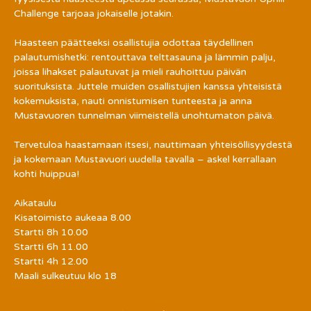
Challenge tarjoaa jokaiselle jotakin.
Haasteen päätteeksi osallistujia odottaa täydellinen 
palautumishetki: rentouttava telttasauna ja lämmin palju, 
joissa lihakset palautuvat ja mieli rauhoittuu päivän 
suorituksista. Juttele muiden osallistujien kanssa yhteisistä 
kokemuksista, nauti onnistumisen tunteesta ja anna 
Mustavuoren tunnelman viimeistellä unohtumaton päivä.
Tervetuloa haastamaan itsesi, nauttimaan yhteisöllisyydestä 
ja kokemaan Mustavuori uudella tavalla – askel kerrallaan 
kohti huippua!
Aikataulu
Kisatoimisto aukeaa 8.00
Startti 8h 10.00
Startti 6h 11.00
Startti 4h 12.00
Maali sulkeutuu klo 18