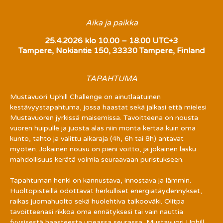
Aika ja paikka
25.4.2026 klo 10.00 – 18.00 UTC+3
Tampere, Nokiantie 150, 33330 Tampere, Finland
TAPAHTUMA
Mustavuori Uphill Challenge on ainutlaatuinen 
kestävyystapahtuma, jossa haastat sekä jalkasi että mielesi 
Mustavuoren jyrkissä maisemissa. Tavoitteena on nousta 
vuoren huipulle ja juosta alas niin monta kertaa kuin oma 
kunto, tahto ja valittu aikaraja (4h, 6h tai 8h) antavat 
myöten. Jokainen nousu on pieni voitto, ja jokainen lasku 
mahdollisuus kerätä voimia seuraavaan puristukseen.
Tapahtuman henki on kannustava, innostava ja lämmin. 
Huoltopisteillä odottavat herkulliset energiatäydennykset, 
raikas juomahuolto sekä huolehtiva talkooväki. Olitpa 
tavoitteenasi rikkoa oma ennätyksesi tai vain nauttia 
fyysisestä haasteesta upeassa seurassa, Mustavuori Uphill 