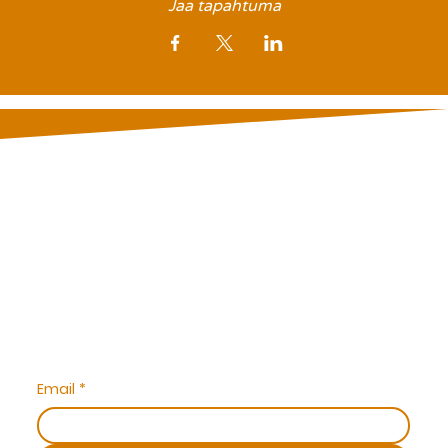
Jaa tapahtuma
TILAA UUTISKIRJE JA KUULE ENSIMMÄISENÄ MEIDÄN
UUTISISTA
Email
*